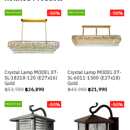
-50%
-50%
New Arrival
New Arrival
Crystal Lamp MODEL 07-
Crystal Lamp MODEL 07-
SL-18218-120 (E27x16)
SL-6011-1500 (E27x18)
Gold
Gold
฿53,780
฿26,890
฿43,980
฿21,990
-50%
-50%
New Arrival