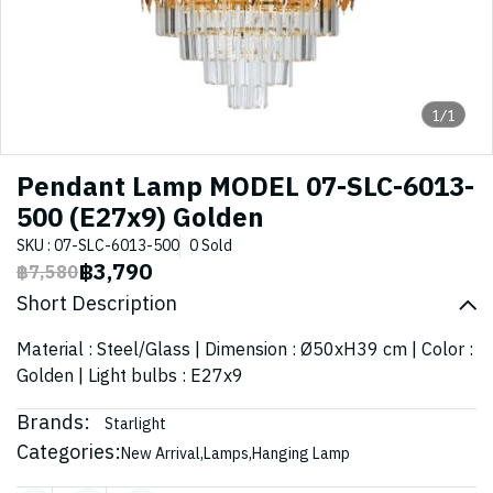
1/1
Pendant Lamp MODEL 07-SLC-6013-
500 (E27x9) Golden
SKU : 07-SLC-6013-500
0 Sold
฿3,790
฿7,580
Short Description
Material : Steel/Glass | Dimension : Ø50xH39 cm | Color :
Golden | Light bulbs : E27x9
Brands:
Starlight
Categories:
New Arrival
,
Lamps
,
Hanging Lamp