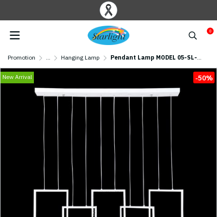
0
Promotion
...
Hanging Lamp
Pendant Lamp MODEL 05-SL-23014-3+2-WH (LED 127W) White
New Arrival
-50%