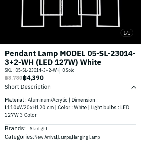
1/1
Pendant Lamp MODEL 05-SL-23014-
3+2-WH (LED 127W) White
SKU : 05-SL-23014-3+2-WH
0 Sold
฿4,390
฿8,780
Short Description
Material : Aluminum/Acrylic | Dimension :
L110xW20xH120 cm | Color : White | Light bulbs : LED
127W 3 Color
Brands:
Starlight
Categories:
New Arrival
,
Lamps
,
Hanging Lamp