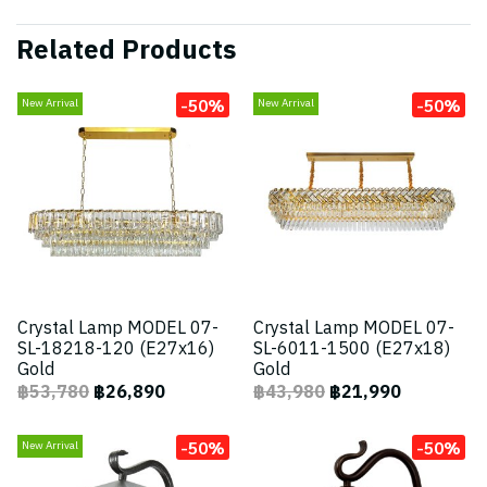
Related Products
-50%
-50%
New Arrival
New Arrival
Crystal Lamp MODEL 07-
Crystal Lamp MODEL 07-
SL-18218-120 (E27x16)
SL-6011-1500 (E27x18)
Gold
Gold
฿53,780
฿26,890
฿43,980
฿21,990
-50%
-50%
New Arrival