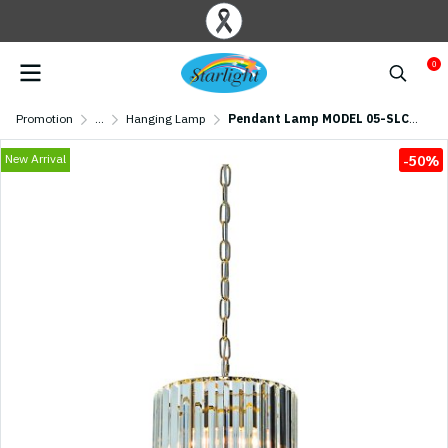
0
Promotion
...
Hanging Lamp
Pendant Lamp MODEL 05-SLC-23773-240 RD-GD (E27x1) Gold
New Arrival
-50%