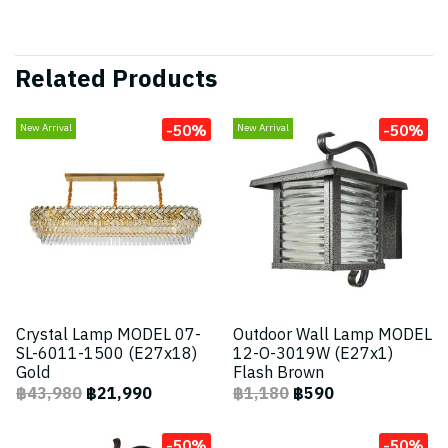
Related Products
-50%
-50%
New Arrival
New Arrival
Crystal Lamp MODEL 07-
Outdoor Wall Lamp MODEL
SL-6011-1500 (E27x18)
12-O-3019W (E27x1)
Gold
Flash Brown
฿43,980
฿21,990
฿1,180
฿590
-50%
-50%