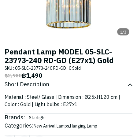
1/3
Pendant Lamp MODEL 05-SLC-
23773-240 RD-GD (E27x1) Gold
SKU : 05-SLC-23773-240 RD-GD
0 Sold
฿1,490
฿2,980
Short Description
Material : Steel/ Glass | Dimension : Ø25xH120 cm |
Color : Gold | Light bulbs : E27x1
Brands:
Starlight
Categories:
New Arrival
,
Lamps
,
Hanging Lamp