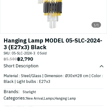
1/1
Hanging Lamp MODEL 05-SLC-2024-
3 (E27x3) Black
SKU : 05-SLC-2024-3
0 Sold
฿2,790
฿5,580
Short Description
Material : Steel/Glass | Dimension : Ø30xH28 cm | Color :
Black | Light bulbs : E27x3
Brands:
Starlight
Categories:
New Arrival
,
Lamps
,
Hanging Lamp