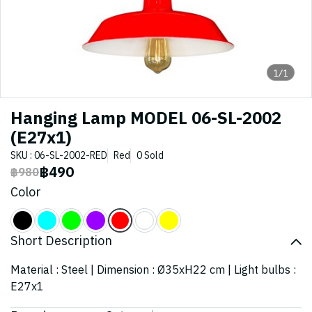
1/1
Hanging Lamp MODEL 06-SL-2002
(E27x1)
SKU : 06-SL-2002-RED
Red
0 Sold
฿490
฿980
Color
Short Description
Material : Steel | Dimension : Ø35xH22 cm | Light bulbs :
E27x1