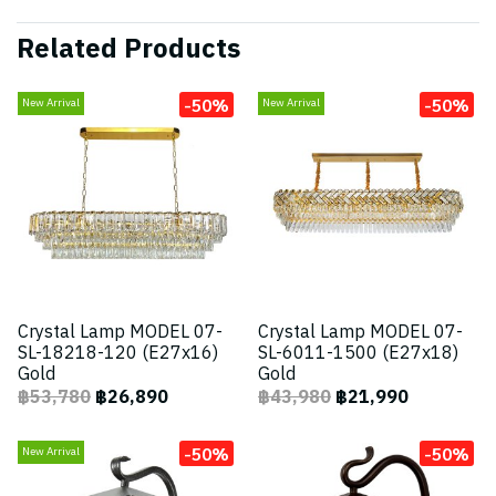
Related Products
-50%
-50%
New Arrival
New Arrival
Crystal Lamp MODEL 07-
Crystal Lamp MODEL 07-
SL-18218-120 (E27x16)
SL-6011-1500 (E27x18)
Gold
Gold
฿53,780
฿26,890
฿43,980
฿21,990
-50%
-50%
New Arrival