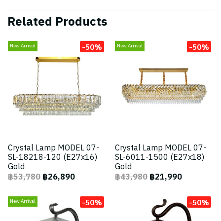
Related Products
-50%
-50%
New Arrival
New Arrival
Crystal Lamp MODEL 07-
Crystal Lamp MODEL 07-
SL-18218-120 (E27x16)
SL-6011-1500 (E27x18)
Gold
Gold
฿53,780
฿26,890
฿43,980
฿21,990
-50%
-50%
New Arrival