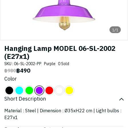
1/1
Hanging Lamp MODEL 06-SL-2002
(E27x1)
SKU : 06-SL-2002-PP
Purple
0 Sold
฿490
฿980
Color
Short Description
Material : Steel | Dimension : Ø35xH22 cm | Light bulbs :
E27x1