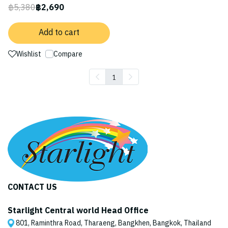
฿5,380
฿2,690
Add to cart
Wishlist
Compare
1
CONTACT US
Starlight Central world Head Office
801, Raminthra Road, Tharaeng, Bangkhen, Bangkok, Thailand