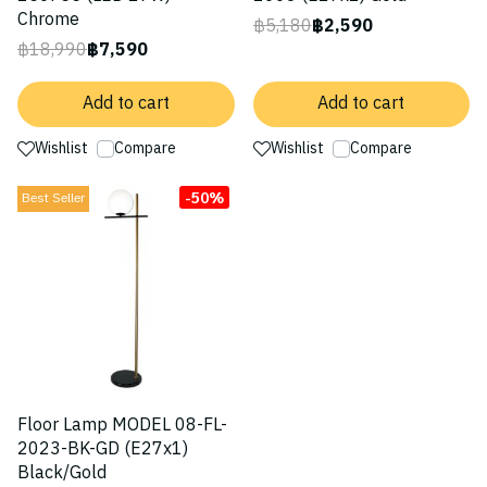
Chrome
฿5,180
฿2,590
฿18,990
฿7,590
Add to cart
Add to cart
Wishlist
Compare
Wishlist
Compare
-50%
Best Seller
Floor Lamp MODEL 08-FL-
2023-BK-GD (E27x1)
Black/Gold