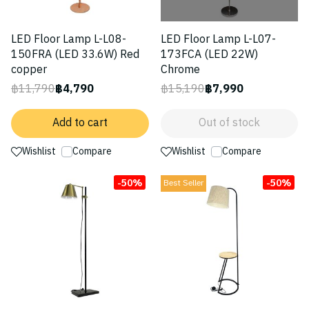
LED Floor Lamp L-L08-
LED Floor Lamp L-L07-
150FRA (LED 33.6W) Red
173FCA (LED 22W)
copper
Chrome
฿11,790
฿4,790
฿15,190
฿7,990
Add to cart
Out of stock
Wishlist
Compare
Wishlist
Compare
-50%
-50%
Best Seller