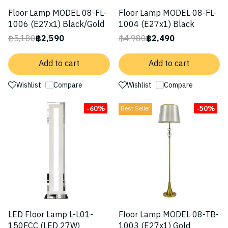
Floor Lamp MODEL 08-FL-
Floor Lamp MODEL 08-FL-
1006 (E27x1) Black/Gold
1004 (E27x1) Black
฿5,180
฿2,590
฿4,980
฿2,490
Add to cart
Add to cart
Wishlist
Compare
Wishlist
Compare
-60%
-50%
Best Seller
LED Floor Lamp L-L01-
Floor Lamp MODEL 08-TB-
150FCC (LED 27W)
1003 (E27x1) Gold