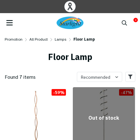
0
Promotion
All Product
Lamps
Floor Lamp
Floor Lamp
Found 7 items
Recommended
-59%
-47%
Out of stock