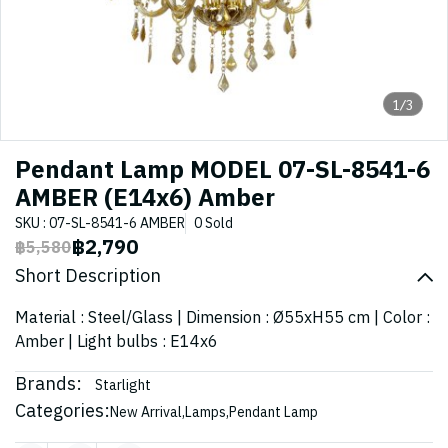
1/3
Pendant Lamp MODEL 07-SL-8541-6
AMBER (E14x6) Amber
SKU : 07-SL-8541-6 AMBER
0 Sold
฿2,790
฿5,580
Short Description
Material : Steel/Glass | Dimension : Ø55xH55 cm | Color :
Amber | Light bulbs : E14x6
Brands:
Starlight
Categories:
New Arrival
,
Lamps
,
Pendant Lamp