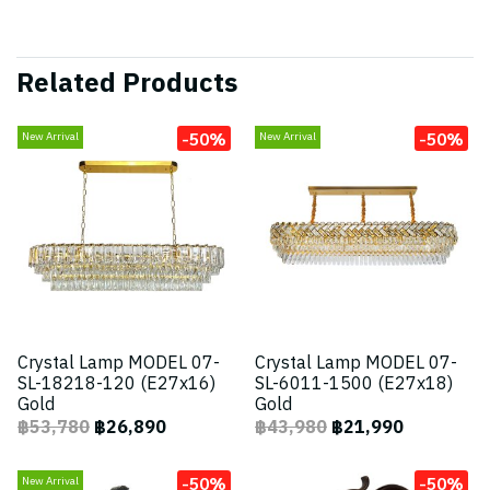
Related Products
-50%
-50%
New Arrival
New Arrival
Crystal Lamp MODEL 07-
Crystal Lamp MODEL 07-
SL-18218-120 (E27x16)
SL-6011-1500 (E27x18)
Gold
Gold
฿53,780
฿26,890
฿43,980
฿21,990
-50%
-50%
New Arrival