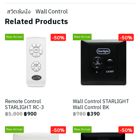
สวิตช์ผนัง
Wall Control
Related Products
-50%
-50%
New Arrival
New Arrival
Remote Control
Wall Control STARLIGHT
STARLIGHT RC-3
Wall Control BK
฿1,800
฿900
฿780
฿390
-50%
-50%
New Arrival
New Arrival