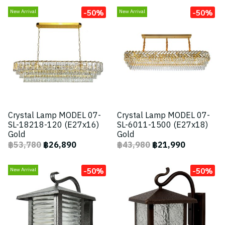
-50%
-50%
New Arrival
New Arrival
Crystal Lamp MODEL 07-
Crystal Lamp MODEL 07-
SL-18218-120 (E27x16)
SL-6011-1500 (E27x18)
Gold
Gold
฿53,780
฿26,890
฿43,980
฿21,990
-50%
-50%
New Arrival