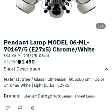
1/1
Pendant Lamp MODEL 06-ML-
70167/5 (E27x5) Chrome/White
SKU : 06-ML-70167/5
0 Sold
฿1,490
฿2,980
Short Description
Material : Steel/ Glass | Dimension : Ø55x60 cm. | Color :
Chrome/ White | Light bulbs : E27x5
Brands:
Categories:
Starlight
Lamps
,
Pendant Lamp
Share