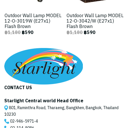
Outdoor Wall Lamp MODEL
Outdoor Wall Lamp MODEL
12-O-3019W (E27x1)
12-O-3042/W (E27x1)
Flash Brown
Flash Brown
฿1,180
฿590
฿1,180
฿590
CONTACT US
Starlight Central world Head Office
801, Raminthra Road, Tharaeng, Bangkhen, Bangkok, Thailand
10230
02-946-5971
-4