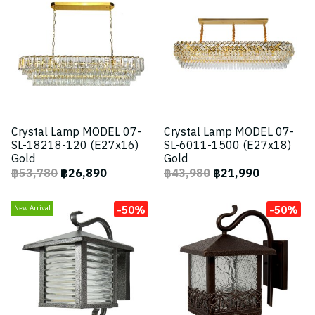
Crystal Lamp MODEL 07-
Crystal Lamp MODEL 07-
SL-18218-120 (E27x16)
SL-6011-1500 (E27x18)
Gold
Gold
฿53,780
฿26,890
฿43,980
฿21,990
-50%
-50%
New Arrival