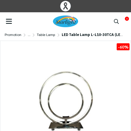
0
Promotion
...
Table Lamp
LED Table Lamp L-L10-30TCA (LED 17.7W) Chrome
-60%