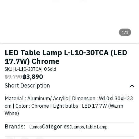
1/3
LED Table Lamp L-L10-30TCA (LED
17.7W) Chrome
SKU : L-L10-30TCA
0 Sold
฿3,890
฿9,790
Short Description
Material : Aluminum/ Acrylic | Dimension : W10xL30xH33
cm | Color : Chrome | Light bulbs : LED 17.7W (Warm
White)
Brands:
Categories:
Lumos
Lamps
,
Table Lamp