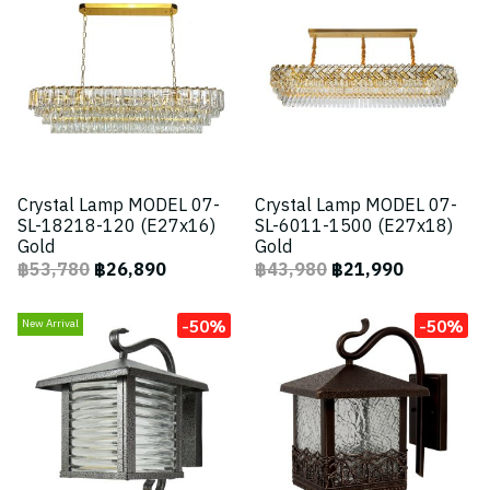
Crystal Lamp MODEL 07-
Crystal Lamp MODEL 07-
SL-18218-120 (E27x16)
SL-6011-1500 (E27x18)
Gold
Gold
฿53,780
฿26,890
฿43,980
฿21,990
-50%
-50%
New Arrival