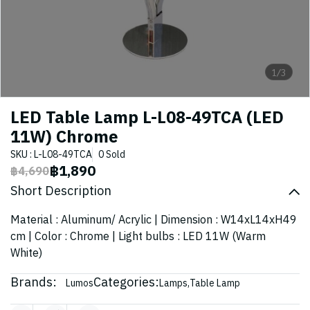
1/3
LED Table Lamp L-L08-49TCA (LED
11W) Chrome
SKU : L-L08-49TCA
0 Sold
฿1,890
฿4,690
Short Description
Material : Aluminum/ Acrylic | Dimension : W14xL14xH49
cm | Color : Chrome | Light bulbs : LED 11W (Warm
White)
Brands:
Categories:
Lumos
Lamps
,
Table Lamp