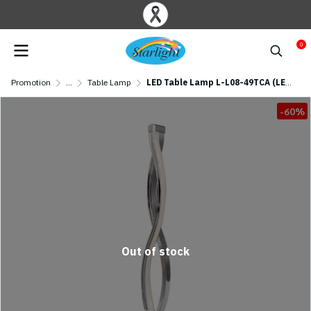
0
Promotion
...
Table Lamp
LED Table Lamp L-L08-49TCA (LED 11W) Chrome
-60%
Out of stock