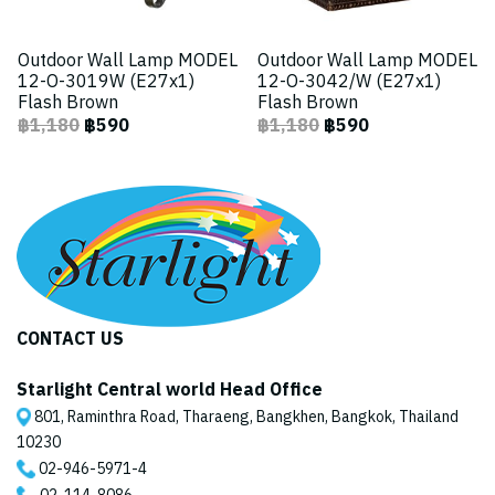
Outdoor Wall Lamp MODEL
Outdoor Wall Lamp MODEL
12-O-3019W (E27x1)
12-O-3042/W (E27x1)
Flash Brown
Flash Brown
฿1,180
฿590
฿1,180
฿590
CONTACT US
Starlight Central world Head Office
801, Raminthra Road, Tharaeng, Bangkhen, Bangkok, Thailand
10230
02-946-5971
-4