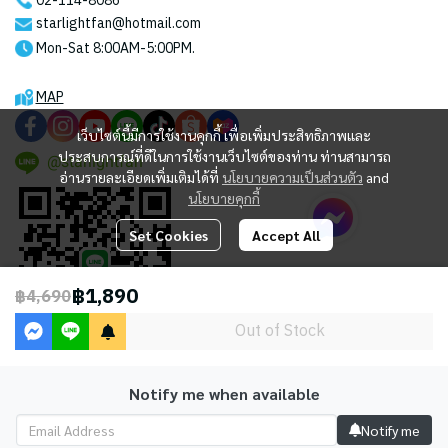
02-114-8086
starlightfan@hotmail.com
Mon-Sat 8:00AM-5:00PM.
MAP
เว็บไซต์นี้มีการใช้งานคุกกี้ เพื่อเพิ่มประสิทธิภาพและ
ประสบการณ์ที่ดีในการใช้งานเว็บไซต์ของท่าน ท่านสามารถ
@starlightfan
อ่านรายละเอียดเพิ่มเติมได้ที่
นโยบายความเป็นส่วนตัว
and
นโยบายคุกกี้
Set Cookies
Accept All
฿1,890
฿4,690
Out of Stock
Notify me when available
2023 © STARLIGHT CENTRAL WORLD CO., LTD
Notify me
Powered By
MakeWebEasy