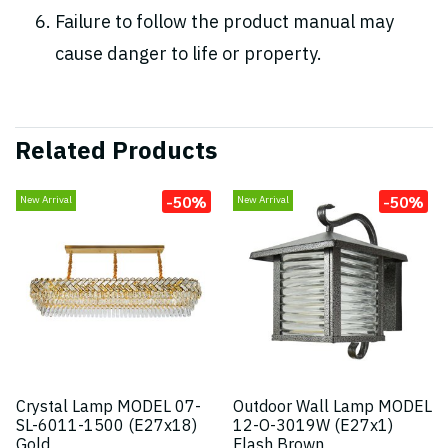
Failure to follow the product manual may
cause danger to life or property.
Related Products
-50%
-50%
New Arrival
New Arrival
Crystal Lamp MODEL 07-
Outdoor Wall Lamp MODEL
SL-6011-1500 (E27x18)
12-O-3019W (E27x1)
Gold
Flash Brown