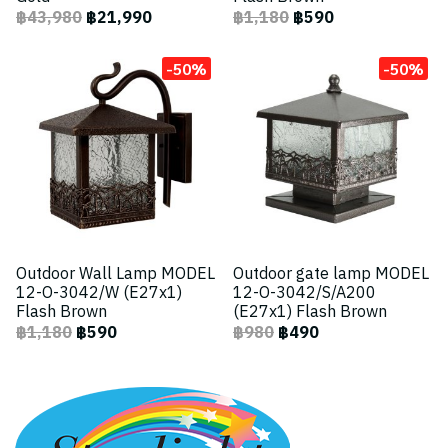
฿43,980
฿21,990
฿1,180
฿590
-50%
-50%
Outdoor Wall Lamp MODEL
Outdoor gate lamp MODEL
12-O-3042/W (E27x1)
12-O-3042/S/A200
Flash Brown
(E27x1) Flash Brown
฿1,180
฿590
฿980
฿490