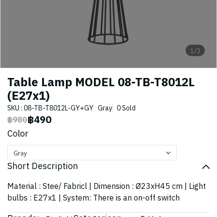
1/2
Table Lamp MODEL 08-TB-T8012L
(E27x1)
SKU : 08-TB-T8012L-GY+GY
Gray
0 Sold
฿490
฿980
Color
Gray
Short Description
Material : Stee/ Fabricl | Dimension : Ø23xH45 cm | Light
bulbs : E27x1 | System: There is an on-off switch