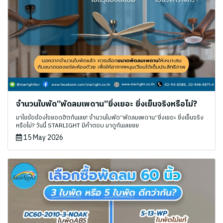
จำนวนใบพัด”พัดลมเพดาน”ยิ่งเยอะ ยิ่งเย็นจริงหรือไม่?
มาไขข้อข้องใจยอดฮิตกันเลย! จำนวนใบพัด”พัดลมเพดาน”ยิ่งเยอะ ยิ่งเย็นจริง
หรือไม่? วันนี้ STARLIGHT มีคำตอบ มาดูกันเลยยย
15 May 2026