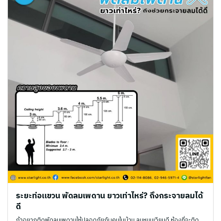
ระยะท่อแขวน พัดลมเพดาน ยาวเท่าไหร่? ถึงกระจายลมได้
ดี
ถ้าอยากติดพัดลมเพดานให้ปลอดภัยกับคนในบ้าน ลมหมุนเวียนดี ห้องที่จะติด