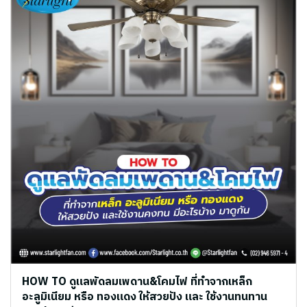
HOW TO ดูแลพัดลมเพดาน&โคมไฟ ที่ทำจากเหล็ก
อะลูมิเนียม หรือ ทองแดง ให้สวยปัง และ ใช้งานทนทาน