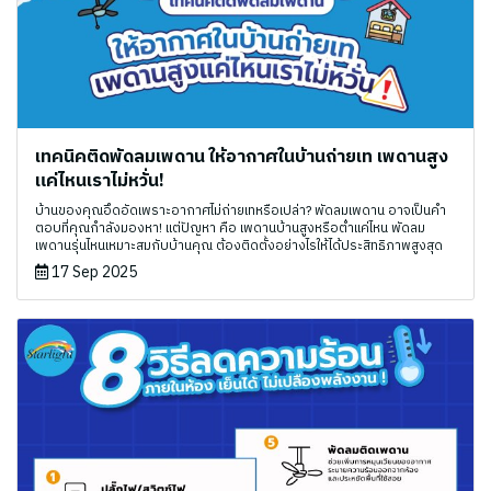
เทคนิคติดพัดลมเพดาน ให้อากาศในบ้านถ่ายเท เพดานสูง
แค่ไหนเราไม่หวั่น!
บ้านของคุณอึดอัดเพราะอากาศไม่ถ่ายเทหรือเปล่า? พัดลมเพดาน อาจเป็นคำ
ตอบที่คุณกำลังมองหา! แต่ปัญหา คือ เพดานบ้านสูงหรือต่ำแค่ไหน พัดลม
เพดานรุ่นไหนเหมาะสมกับบ้านคุณ ต้องติดตั้งอย่างไรให้ได้ประสิทธิภาพสูงสุด
17 Sep 2025