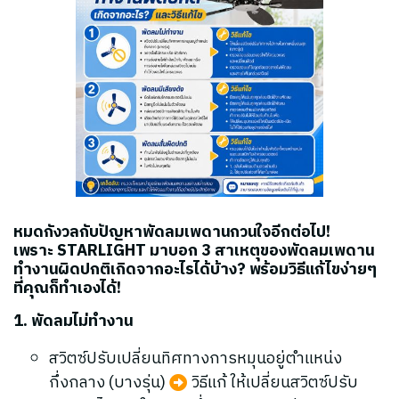
หมดกังวลกับปัญหาพัดลมเพดานกวนใจอีกต่อไป!
เพราะ STARLIGHT มาบอก 3 สาเหตุของพัดลมเพดาน
ทำงานผิดปกติเกิดจากอะไรได้บ้าง?
พร้อมวิธีแก้ไขง่ายๆ
ที่คุณก็ทำเองได้! ️
1. พัดลมไม่ทำงาน
สวิตซ์ปรับเปลี่ยนทิศทางการหมุนอยู่ตำแหน่ง
กึ่งกลาง (บางรุ่น)
วิธีแก้ ให้เปลี่ยนสวิตซ์ปรับ