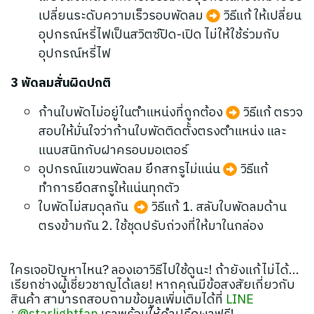
เปลี่ยนระดับความเร็วรอบพัดลม
วิธีแก้ ให้เปลี่ยน
อุปกรณ์หรี่ไฟเป็นสวิตซ์ปิด-เปิด ไม่ให้ใช้ร่วมกับ
อุปกรณ์หรี่ไฟ
3 พัดลมสั่นผิดปกติ
ก้านใบพัดไม่อยู่ในตำแหน่งที่ถูกต้อง
วิธีแก้ ตรวจ
สอบให้มั่นใจว่าก้านใบพัดติดตั้งตรงตำแหน่ง และ
แนบสนิทกับฝาครอบมอเตอร์
อุปกรณ์แขวนพัดลม ยึกสกรูไม่แน่น
วิธีแก้
ทำการยึดสกรูให้แน่นทุกตัว
ใบพัดไม่สมดุลกัน
วิธีแก้ 1. สลับใบพัดลมด้าน
ตรงข้ามกัน 2. ใช้ชุดปรับถ่วงที่ให้มาในกล่อง
‍ใครเจอปัญหาไหน? ลองเอาวิธีไปใช้ดูนะ! ถ้ายังแก้ไม่ได้...
เรียกช่างผู้เชี่ยวชาญได้เลย!
หากคุณมีข้อสงสัยเกี่ยวกับ
สินค้า สามารถสอบถามข้อมูลเพิ่มเติมได้ที่
️LINE