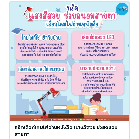
ทริคเลือกโคมไฟอ่านหนังสือ แสงสีสวย ช่วยถนอม
สายตา ️