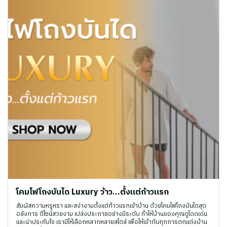
โคมไฟโถงบันได Luxury ว้าว...ตั้งแต่ก้าวแรก
สัมผัสความหรูหรา และสง่างามตั้งแต่ก้าวแรกเข้าบ้าน ด้วยโคมไฟโถงบันไดสุด
อลังการ ดีไซน์สวยงาม เปล่งประกายอย่างมีระดับ ทำให้บ้านของคุณดูโดดเด่น
และน่าประทับใจ เรามีให้เลือกหลากหลายสไตล์ เพื่อให้เข้ากับทุกการตกแต่งบ้าน