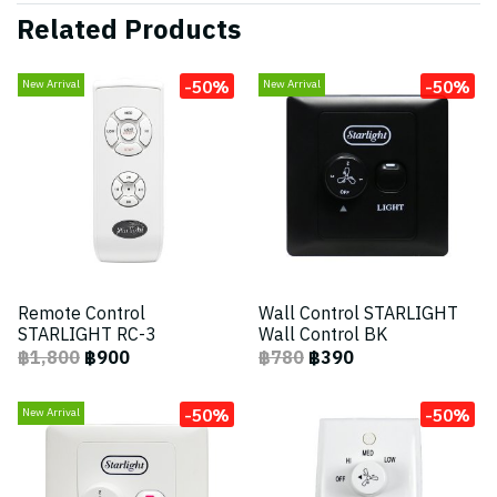
Related Products
-50%
-50%
New Arrival
New Arrival
Remote Control
Wall Control STARLIGHT
STARLIGHT RC-3
Wall Control BK
฿1,800
฿900
฿780
฿390
-50%
-50%
New Arrival