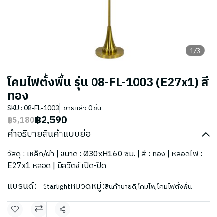
1/3
โคมไฟตั้งพื้น รุ่น 08-FL-1003 (E27x1) สี
ทอง
SKU : 08-FL-1003
ขายแล้ว 0 ชิ้น
฿2,590
฿5,180
คำอธิบายสินค้าแบบย่อ
วัสดุ : เหล็ก/ผ้า | ขนาด : Ø30xH160 ซม. | สี : ทอง | หลอดไฟ :
E27x1 หลอด | มีสวิตช์ เปิด-ปิด
แบรนด์:
หมวดหมู่:
Starlight
สินค้าขายดี
,
โคมไฟ
,
โคมไฟตั้งพื้น
แชร์