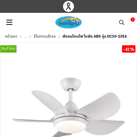
0
หน้าแรก
...
รีโมทคอนโทรล
พัดลมโคมไฟ ใบพัด ABS รุ่น DC30-1014-5-LWH ขนาด 30 นิ้ว สีขาวด้าน
สินค้าใหม่
-41%