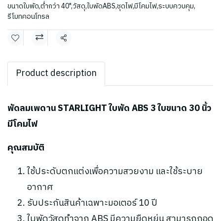
ขนาดใบพัด
,
ต่ำกว่า 40"
,
วัสดุ
,
ใบพัดABS
,
ชุดไฟ
,
มีโคมไฟ
,
ระบบควบคุม
,
รีโมทคอนโทรล
แชร์
Product description
พัดลมเพดาน STARLIGHT ใบพัด ABS 3 ใบขนาด 30 นิ้ว
มีโคมไฟ
คุณสมบัติ
ใช้ประดับตกแต่งเพื่อความสวยงาม และใช้ระบาย
อากาศ
รับประกันสินค้าเฉพาะมอเตอร์ 10 ปี
ใบพัดวัสดุทำจาก ABS มีความยืดหยุ่น สามารถถอด