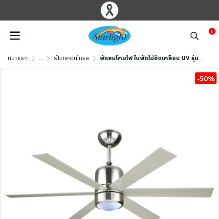
0
หน้าแรก
...
รีโมทคอนโทรล
พัดลมโคมไฟ ใบพัดไม้อัดเคลือบ UV รุ่น F648-1L-NC+RC ขนาด 48 นิ้ว สีนิเกิล
-50%