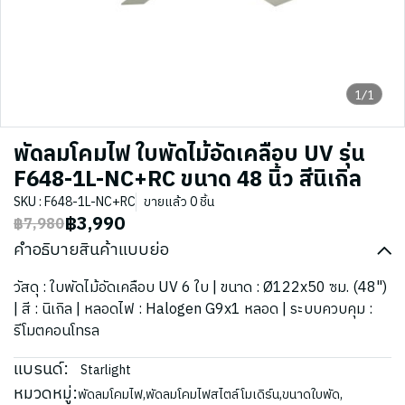
1/1
พัดลมโคมไฟ ใบพัดไม้อัดเคลือบ UV รุ่น
F648-1L-NC+RC ขนาด 48 นิ้ว สีนิเกิล
SKU : F648-1L-NC+RC
ขายแล้ว 0 ชิ้น
฿3,990
฿7,980
คำอธิบายสินค้าแบบย่อ
วัสดุ : ใบพัดไม้อัดเคลือบ UV 6 ใบ | ขนาด : Ø122x50 ซม. (48")
| สี : นิเกิล | หลอดไฟ : Halogen G9x1 หลอด | ระบบควบคุม :
รีโมตคอนโทรล
แบรนด์:
Starlight
หมวดหมู่:
พัดลมโคมไฟ
,
พัดลมโคมไฟสไตล์โมเดิร์น
,
ขนาดใบพัด
,