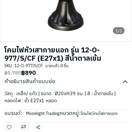
1/1
โคมไฟหัวเสาภายนอก รุ่น 12-O-
977/S/CF (E27x1) สีน้ำตาลเข้ม
SKU : 12-O-977/S/CF
ขายแล้ว 0 ชิ้น
฿890
฿1,780
คำอธิบายสินค้าแบบย่อ
วัสดุ : เหล็ก/ แก้ว | ขนาด : Ø20xH39 ซม. | สี : น้ำตาลเข้ม |
หลอดไฟ : ขั้ว E27x1 หลอด
แบรนด์:
หมวดหมู่:
Moonlight Trading
โคมไฟ
,
โคมไฟภายนอก
แชร์