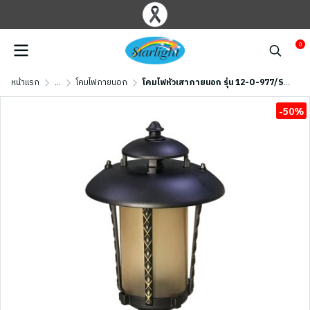
0
หน้าแรก
...
โคมไฟภายนอก
โคมไฟหัวเสาภายนอก รุ่น 12-O-977/S/CF (E27x1) สีน้ำตาลเข้ม
-50%