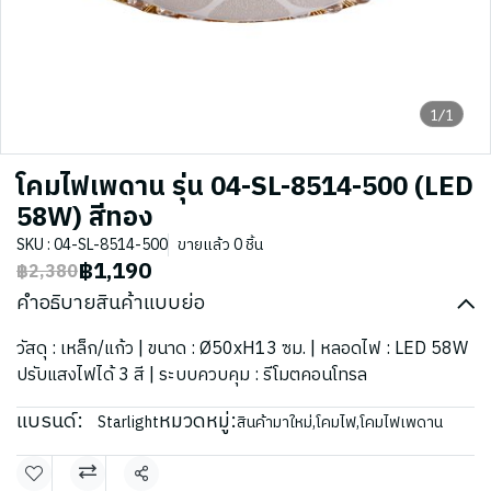
1/1
โคมไฟเพดาน รุ่น 04-SL-8514-500 (LED
58W) สีทอง
SKU : 04-SL-8514-500
ขายแล้ว 0 ชิ้น
฿1,190
฿2,380
คำอธิบายสินค้าแบบย่อ
วัสดุ : เหล็ก/แก้ว | ขนาด : Ø50xH13 ซม. | หลอดไฟ : LED 58W
ปรับแสงไฟได้ 3 สี | ระบบควบคุม : รีโมตคอนโทรล
แบรนด์:
หมวดหมู่:
Starlight
สินค้ามาใหม่
,
โคมไฟ
,
โคมไฟเพดาน
แชร์