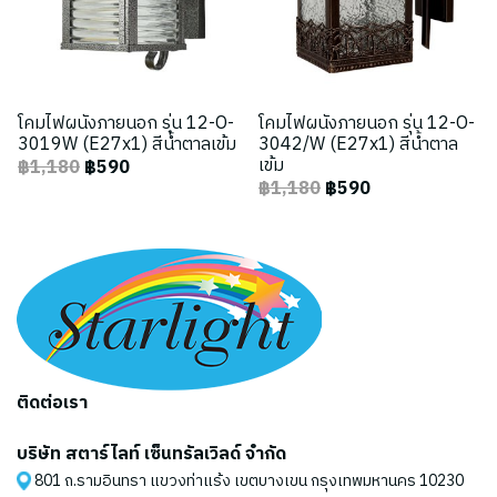
โคมไฟผนังภายนอก รุ่น 12-O-
โคมไฟผนังภายนอก รุ่น 12-O-
3019W (E27x1) สีน้ำตาลเข้ม
3042/W (E27x1) สีน้ำตาล
เข้ม
฿1,180
฿590
฿1,180
฿590
ติดต่อเรา
บริษัท สตาร์ไลท์ เซ็นทรัลเวิลด์ จำกัด
801 ถ.รามอินทรา แขวงท่าแร้ง เขตบางเขน กรุงเทพมหานคร 10230