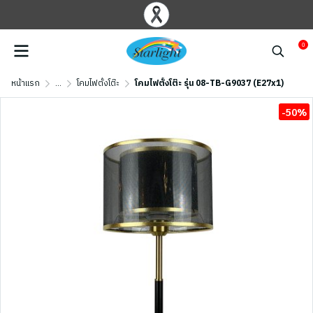
0
หน้าแรก
...
โคมไฟตั้งโต๊ะ
โคมไฟตั้งโต๊ะ รุ่น 08-TB-G9037 (E27x1)
-50%