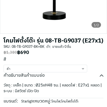
1/2
โคมไฟตั้งโต๊ะ รุ่น 08-TB-G9037 (E27x1)
SKU : 08-TB-G9037-BK+BK
ดำ
ขายแล้ว 0 ชิ้น
฿690
฿1,380
สี
ดำ
คำอธิบายสินค้าแบบย่อ
วัสดุ : เหล็ก | ขนาด : Ø25xH48 ซม. | หลอดไฟ : E27x1 หลอด |
ระบบ : มีสวิตช์ เปิด-ปิด
แบรนด์:
หมวดหมู่:
Starlight
โคมไฟ
,
โคมไฟตั้งโต๊ะ