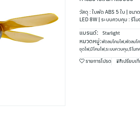
วัสดุ : ใบพัด ABS 5 ใบ | ขนา
LED 8W | ระบบควบคุม : รีโ
แบรนด์:
Starlight
หมวดหมู่:
พัดลมโคมไฟ
,
พัดลมโค
ชุดไฟ
,
มีโคมไฟ
,
ระบบควบคุม
,
รีโม
รายการโปรด
เปรียบเท