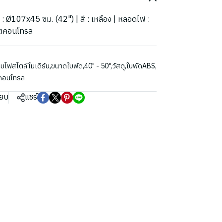
ด : Ø107x45 ซม. (42") | สี : เหลือง | หลอดไฟ :
มตคอนโทรล
มไฟสไตล์โมเดิร์น
,
ขนาดใบพัด
,
40" - 50"
,
วัสดุ
,
ใบพัดABS
,
ทคอนโทรล
ียบ
แชร์