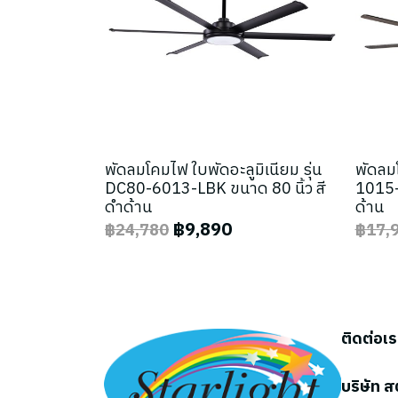
พัดลมโคมไฟ ใบพัดอะลูมิเนียม รุ่น
พัดลมโ
DC80-6013-LBK ขนาด 80 นิ้ว สี
1015-
ดำด้าน
ด้าน
฿9,890
฿24,780
฿17,
ติดต่อเ
บริษัท ส