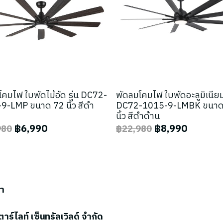
คมไฟ ใบพัดไม้อัด รุ่น DC72-
พัดลมโคมไฟ ใบพัดอะลูมิเนียม 
9-LMP ขนาด 72 นิ้ว สีดำ
DC72-1015-9-LMBK ขนาด
นิ้ว สีดำด้าน
฿6,990
฿8,990
980
฿22,980
รา
ตาร์ไลท์ เซ็นทรัลเวิลด์ จำกัด