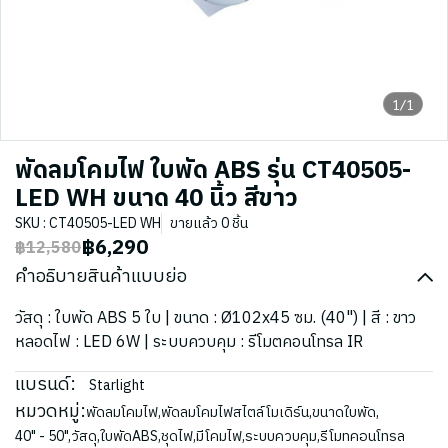
1/1
พัดลมโคมไฟ ใบพัด ABS รุ่น CT40505-
LED WH ขนาด 40 นิ้ว สีขาว
SKU : CT40505-LED WH
ขายแล้ว 0 ชิ้น
฿6,290
฿12,580
คำอธิบายสินค้าแบบย่อ
วัสดุ : ใบพัด ABS 5 ใบ | ขนาด : Ø102x45 ซม. (40") | สี : ขาว
หลอดไฟ : LED 6W | ระบบควบคุม : รีโมตคอนโทรล IR
แบรนด์:
Starlight
หมวดหมู่:
พัดลมโคมไฟ
,
พัดลมโคมไฟสไตล์โมเดิร์น
,
ขนาดใบพัด
,
40" - 50"
,
วัสดุ
,
ใบพัดABS
,
ชุดไฟ
,
มีโคมไฟ
,
ระบบควบคุม
,
รีโมทคอนโทรล