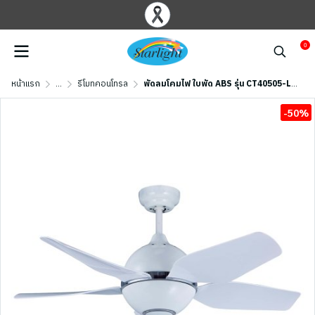
0
หน้าแรก
...
รีโมทคอนโทรล
พัดลมโคมไฟ ใบพัด ABS รุ่น CT40505-LED WH ขนาด 40 นิ้ว สีขาว
-50%