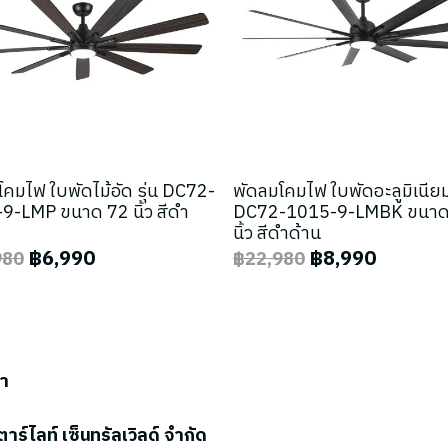
คมไฟ ใบพัดไม้อัด รุ่น DC72-
พัดลมโคมไฟ ใบพัดอะลูมิเนียม 
9-LMP ขนาด 72 นิ้ว สีดำ
DC72-1015-9-LMBK ขนาด
นิ้ว สีดำด้าน
฿6,990
฿8,990
980
฿22,980
รา
ตาร์ไลท์ เซ็นทรัลเวิลด์ จำกัด