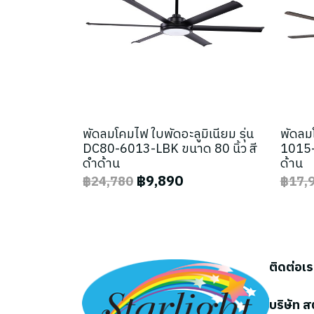
พัดลมโคมไฟ ใบพัดอะลูมิเนียม รุ่น
พัดลมโ
DC80-6013-LBK ขนาด 80 นิ้ว สี
1015-
ดำด้าน
ด้าน
฿9,890
฿24,780
฿17,
ติดต่อเ
บริษัท ส