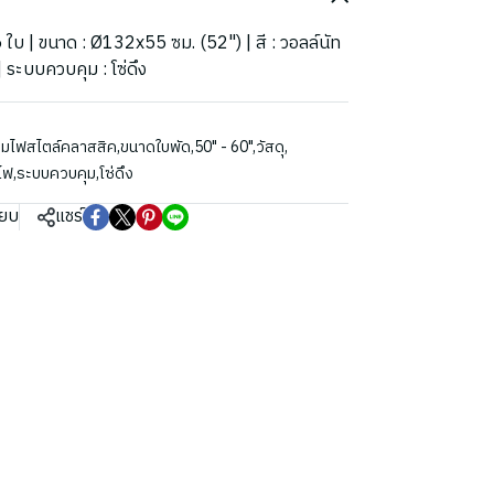
5 ใบ | ขนาด : Ø132x55 ซม. (52") | สี : วอลล์นัท
 ระบบควบคุม : โซ่ดึง
คมไฟสไตล์คลาสสิค
,
ขนาดใบพัด
,
50" - 60"
,
วัสดุ
,
ไฟ
,
ระบบควบคุม
,
โซ่ดึง
ียบ
แชร์