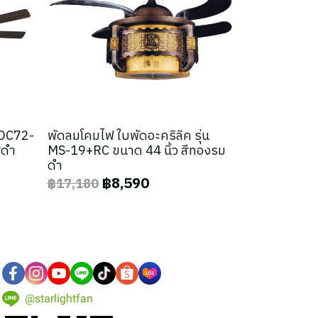
น DC72-
พัดลมโคมไฟ ใบพัดอะคริลิค รุ่น
ีดำ
MS-19+RC ขนาด 44 นิ้ว สีทองรม
ดำ
฿8,590
฿17,180
@starlightfan