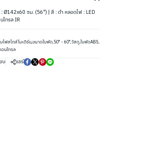
ด : Ø142x60 ซม. (56") | สี : ดำ หลอดไฟ : LED
อนโทรล IR
มไฟสไตล์โมเดิร์น
,
ขนาดใบพัด
,
50" - 60"
,
วัสดุ
,
ใบพัดABS
,
ทคอนโทรล
ียบ
แชร์