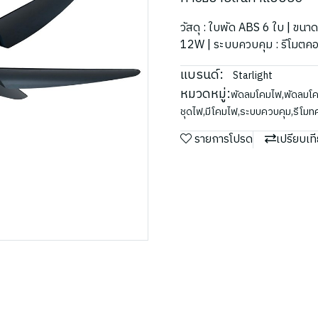
วัสดุ : ใบพัด ABS 6 ใบ | ขนา
12W | ระบบควบคุม : รีโมตค
แบรนด์:
Starlight
หมวดหมู่:
พัดลมโคมไฟ
,
พัดลมโค
ชุดไฟ
,
มีโคมไฟ
,
ระบบควบคุม
,
รีโม
รายการโปรด
เปรียบเท