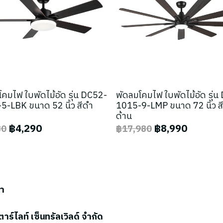
คมไฟ ใบพัดไม้อัด รุ่น DC52-
พัดลมโคมไฟ ใบพัดไม้อัด รุ่
5-LBK ขนาด 52 นิ้ว สีดำ
1015-9-LMP ขนาด 72 นิ้ว ส
ด้าน
฿4,290
฿8,990
80
฿17,980
รา
ตาร์ไลท์ เซ็นทรัลเวิลด์ จำกัด