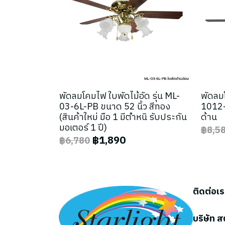
พัดลมโคมไฟ ใบพัดไม้อัด รุ่น ML-
พัดลมโ
03-6L-PB ขนาด 52 นิ้ว สีทอง
1012-
(สินค้าใหม่ มือ 1 มีตำหนิ รับประกัน
ด้าน
มอเตอร์ 1 ปี)
฿8,5
฿1,890
฿6,780
ติดต่อเ
บริษัท ส