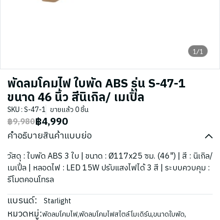
1/1
พัดลมโคมไฟ ใบพัด ABS รุ่น S-47-1
ขนาด 46 นิ้ว สีนิเกิล/ เมเปิ้ล
SKU : S-47-1
ขายแล้ว 0 ชิ้น
฿4,990
฿9,980
คำอธิบายสินค้าแบบย่อ
วัสดุ : ใบพัด ABS 3 ใบ | ขนาด : Ø117x25 ซม. (46") | สี : นิเกิล/
เมเปิ้ล | หลอดไฟ : LED 15W ปรับแสงไฟได้ 3 สี | ระบบควบคุม :
รีโมตคอนโทรล
แบรนด์:
Starlight
หมวดหมู่:
พัดลมโคมไฟ
,
พัดลมโคมไฟสไตล์โมเดิร์น
,
ขนาดใบพัด
,