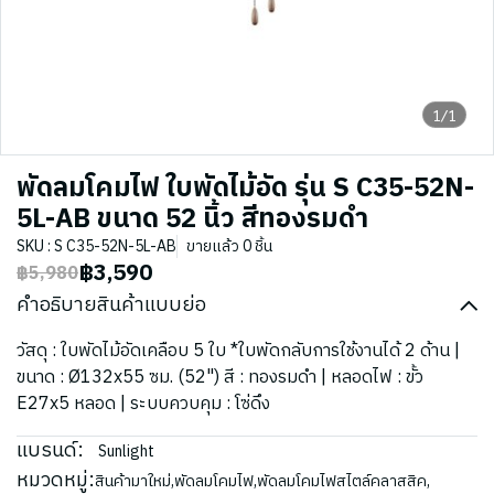
1/1
พัดลมโคมไฟ ใบพัดไม้อัด รุ่น S C35-52N-
5L-AB ขนาด 52 นิ้ว สีทองรมดำ
SKU : S C35-52N-5L-AB
ขายแล้ว 0 ชิ้น
฿3,590
฿5,980
คำอธิบายสินค้าแบบย่อ
วัสดุ : ใบพัดไม้อัดเคลือบ 5 ใบ *ใบพัดกลับการใช้งานได้ 2 ด้าน |
ขนาด : Ø132x55 ซม. (52") สี : ทองรมดำ | หลอดไฟ : ขั้ว
E27x5 หลอด | ระบบควบคุม : โซ่ดึง
แบรนด์:
Sunlight
หมวดหมู่:
สินค้ามาใหม่
,
พัดลมโคมไฟ
,
พัดลมโคมไฟสไตล์คลาสสิค
,