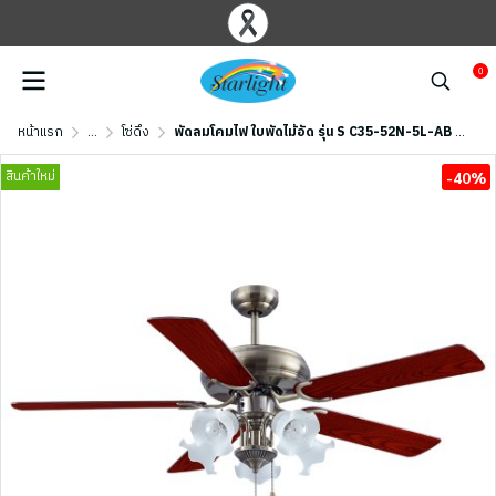
0
หน้าแรก
...
โซ่ดึง
พัดลมโคมไฟ ใบพัดไม้อัด รุ่น S C35-52N-5L-AB ขนาด 52 นิ้ว สีทองรมดำ
สินค้าใหม่
-40%