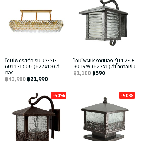
โคมไฟคริสตัล รุ่น 07-SL-
โคมไฟผนังภายนอก รุ่น 12-O-
6011-1500 (E27x18) สี
3019W (E27x1) สีน้ำตาลเข้ม
ทอง
฿1,180
฿590
฿43,980
฿21,990
-50%
-50%