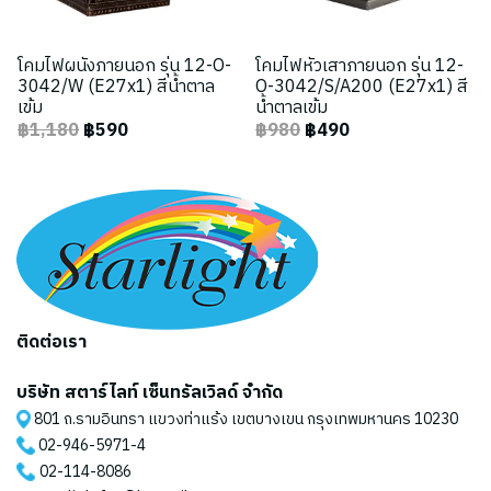
โคมไฟผนังภายนอก รุ่น 12-O-
โคมไฟหัวเสาภายนอก รุ่น 12-
3042/W (E27x1) สีน้ำตาล
O-3042/S/A200 (E27x1) สี
เข้ม
น้ำตาลเข้ม
฿1,180
฿590
฿980
฿490
ติดต่อเรา
บริษัท สตาร์ไลท์ เซ็นทรัลเวิลด์ จำกัด
801 ถ.รามอินทรา แขวงท่าแร้ง เขตบางเขน กรุงเทพมหานคร 10230
02-946-5971
-4
02-114-8086