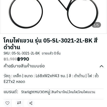
1/5
โคมไฟแขวน รุ่น 05-SL-3021-2L-BK สี
ดำด้าน
SKU : 05-SL-3021-2L-BK
ขายแล้ว 0 ชิ้น
฿990
฿1,980
คำอธิบายสินค้าแบบย่อ
วัสดุ : เหล็ก | ขนาด : L68xW2xH43 ซม. | สี : ดำด้าน | ไฟ : ขั้ว
E27x2 หลอด
แบรนด์:
หมวดหมู่:
Starlight
สินค้ามาใหม่
,
โคมไฟ
,
โคมไฟแขวน
แชร์