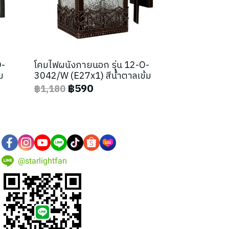
O-
โคมไฟผนังภายนอก รุ่น 12-O-
ม
3042/W (E27x1) สีน้ำตาลเข้ม
฿590
฿1,180
@starlightfan