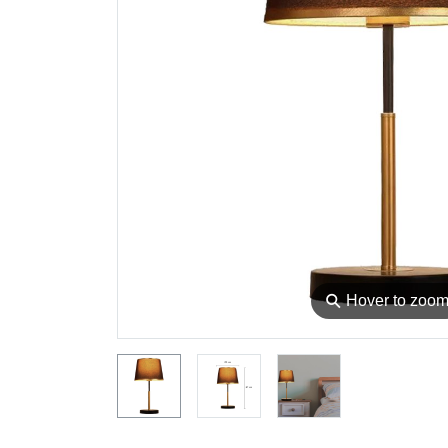
⚲
Hover to zoo