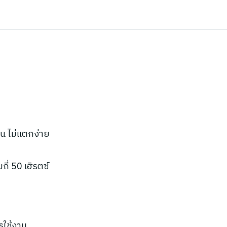
น ไม่แตกง่าย
ี่ 50 เฮิรตซ์
รใช้งาน