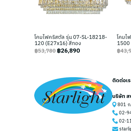
โคมไฟคริสตัล รุ่น 07-SL-18218-
โคมไฟ
120 (E27x16) สีทอง
1500 
฿26,890
฿53,780
฿43,
ติดต่อเ
บริษัท ส
801 ถ.
02-9
02-1
starl