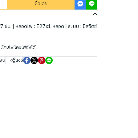
ซื้อเลย
47 ซม. | หลอดไฟ : E27x1 หลอด | ระบบ : มีสวิตช์
:
โคมไฟ
,
โคมไฟตั้งโต๊ะ
ียบ
แชร์