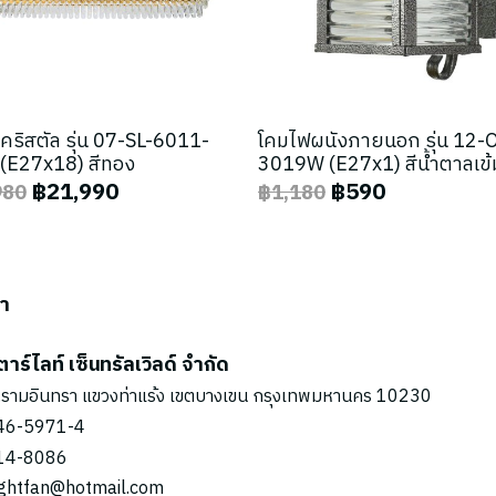
คริสตัล รุ่น 07-SL-6011-
โคมไฟผนังภายนอก รุ่น 12-
(E27x18) สีทอง
3019W (E27x1) สีน้ำตาลเข้
฿21,990
฿590
980
฿1,180
รา
ตาร์ไลท์ เซ็นทรัลเวิลด์ จำกัด
รามอินทรา แขวงท่าแร้ง เขตบางเขน กรุงเทพมหานคร 10230
46-5971
-4
14-8086
ightfan@hotmail.com