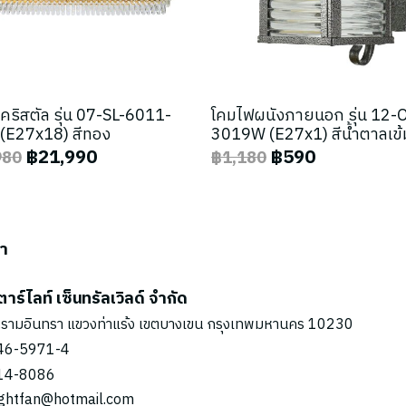
คริสตัล รุ่น 07-SL-6011-
โคมไฟผนังภายนอก รุ่น 12-
(E27x18) สีทอง
3019W (E27x1) สีน้ำตาลเข้
฿21,990
฿590
980
฿1,180
รา
ตาร์ไลท์ เซ็นทรัลเวิลด์ จำกัด
รามอินทรา แขวงท่าแร้ง เขตบางเขน กรุงเทพมหานคร 10230
46-5971
-4
14-8086
ightfan@hotmail.com