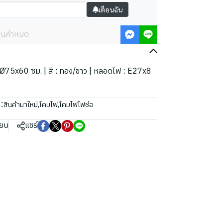
เตือนฉัน
ินค้าหมด
ด : Ø75x60 ซม. | สี : ทอง/ขาว | หลอดไฟ : E27x8
:
สินค้ามาใหม่
,
โคมไฟ
,
โคมไฟไฟช่อ
ียบ
แชร์