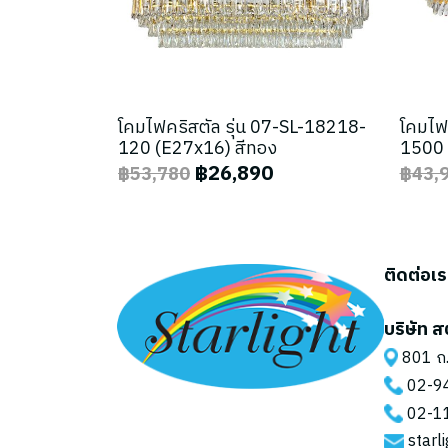
โคมไฟคริสตัล รุ่น 07-SL-18218-
โคมไฟ
120 (E27x16) สีทอง
1500 
฿26,890
฿53,780
฿43,
ติดต่อเ
บริษัท ส
801 ถ.
02-9
02-1
starl