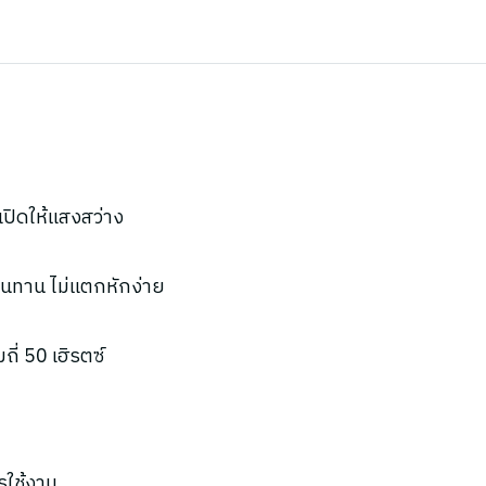
เปิดให้แสงสว่าง
ทนทาน ไม่แตกหักง่าย
ี่ 50 เฮิรตซ์
รใช้งาน