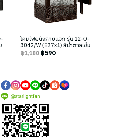
O-
โคมไฟผนังภายนอก รุ่น 12-O-
ม
3042/W (E27x1) สีน้ำตาลเข้ม
฿590
฿1,180
@starlightfan