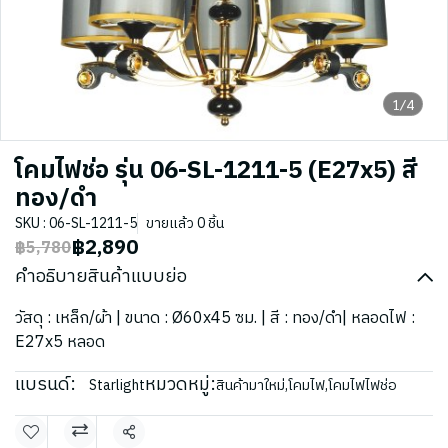
1/4
โคมไฟช่อ รุ่น 06-SL-1211-5 (E27x5) สี
ทอง/ดำ
SKU : 06-SL-1211-5
ขายแล้ว 0 ชิ้น
฿2,890
฿5,780
คำอธิบายสินค้าแบบย่อ
วัสดุ : เหล็ก/ผ้า | ขนาด : Ø60x45 ซม. | สี : ทอง/ดำ| หลอดไฟ :
E27x5 หลอด
แบรนด์:
หมวดหมู่:
Starlight
สินค้ามาใหม่
,
โคมไฟ
,
โคมไฟไฟช่อ
แชร์