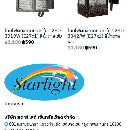
โคมไฟผนังภายนอก รุ่น 12-O-
โคมไฟผนังภายนอก รุ่น 12-O-
3019W (E27x1) สีน้ำตาลเข้ม
3042/W (E27x1) สีน้ำตาล
เข้ม
฿1,180
฿590
฿1,180
฿590
ติดต่อเรา
บริษัท สตาร์ไลท์ เซ็นทรัลเวิลด์ จำกัด
801 ถ.รามอินทรา แขวงท่าแร้ง เขตบางเขน กรุงเทพมหานคร 10230