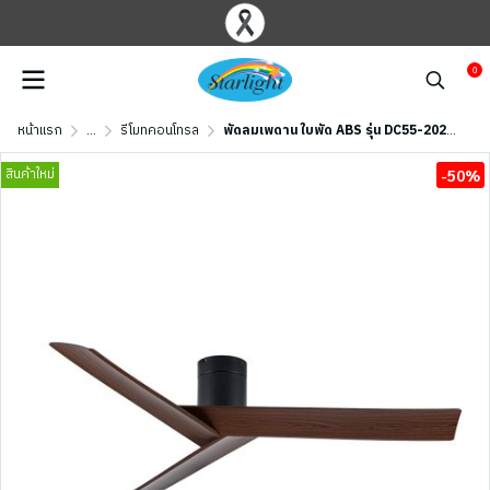
0
หน้าแรก
...
รีโมทคอนโทรล
พัดลมเพดาน ใบพัด ABS รุ่น DC55-2020-3-NOAK-1 ขนาด 55 นิ้ว สีดำด้าน/โอ๊ค
สินค้าใหม่
-50%