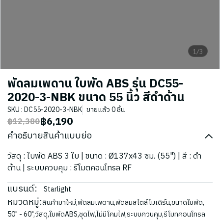
1/3
พัดลมเพดาน ใบพัด ABS รุ่น DC55-
2020-3-NBK ขนาด 55 นิ้ว สีดำด้าน
SKU : DC55-2020-3-NBK
ขายแล้ว 0 ชิ้น
฿6,190
฿12,380
คำอธิบายสินค้าแบบย่อ
วัสดุ : ใบพัด ABS 3 ใบ | ขนาด : Ø137x43 ซม. (55") | สี : ดำ
ด้าน | ระบบควบคุม : รีโมตคอนโทรล RF
แบรนด์:
Starlight
หมวดหมู่:
สินค้ามาใหม่
,
พัดลมเพดาน
,
พัดลมสไตล์โมเดิร์น
,
ขนาดใบพัด
,
50" - 60"
,
วัสดุ
,
ใบพัดABS
,
ชุดไฟ
,
ไม่มีโคมไฟ
,
ระบบควบคุม
,
รีโมทคอนโทรล