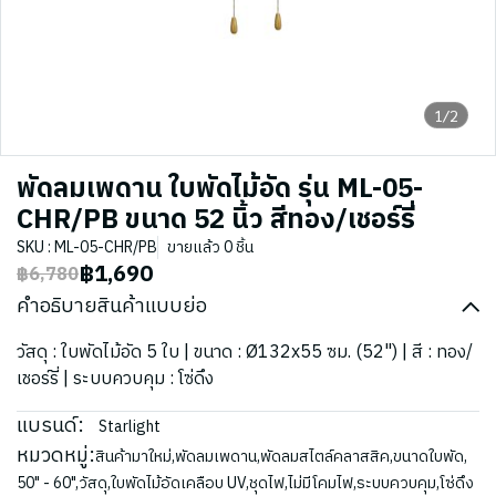
1/2
พัดลมเพดาน ใบพัดไม้อัด รุ่น ML-05-
CHR/PB ขนาด 52 นิ้ว สีทอง/เชอร์รี่
SKU : ML-05-CHR/PB
ขายแล้ว 0 ชิ้น
฿1,690
฿6,780
คำอธิบายสินค้าแบบย่อ
วัสดุ : ใบพัดไม้อัด 5 ใบ | ขนาด : Ø132x55 ซม. (52") | สี : ทอง/
เชอร์รี่ | ระบบควบคุม : โซ่ดึง
แบรนด์:
Starlight
หมวดหมู่:
สินค้ามาใหม่
,
พัดลมเพดาน
,
พัดลมสไตล์คลาสสิค
,
ขนาดใบพัด
,
50" - 60"
,
วัสดุ
,
ใบพัดไม้อัดเคลือบ UV
,
ชุดไฟ
,
ไม่มีโคมไฟ
,
ระบบควบคุม
,
โซ่ดึง