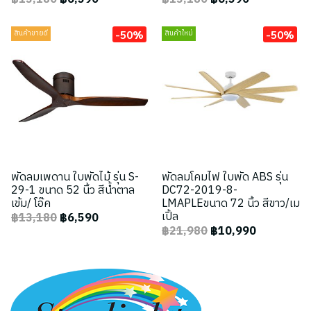
-50%
-50%
สินค้าขายดี
สินค้าใหม่
พัดลมเพดาน ใบพัดไม้ รุ่น S-
พัดลมโคมไฟ ใบพัด ABS รุ่น
29-1 ขนาด 52 นิ้ว สีน้ำตาล
DC72-2019-8-
เข้ม/ โอ๊ค
LMAPLEขนาด 72 นิ้ว สีขาว/เม
เปิ้ล
฿13,180
฿6,590
฿21,980
฿10,990