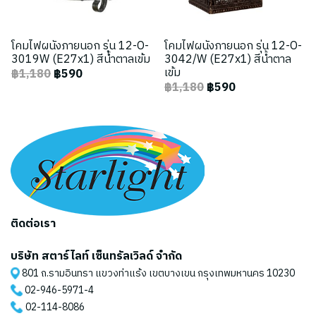
โคมไฟผนังภายนอก รุ่น 12-O-
โคมไฟผนังภายนอก รุ่น 12-O-
3019W (E27x1) สีน้ำตาลเข้ม
3042/W (E27x1) สีน้ำตาล
เข้ม
฿1,180
฿590
฿1,180
฿590
ติดต่อเรา
บริษัท สตาร์ไลท์ เซ็นทรัลเวิลด์ จำกัด
801 ถ.รามอินทรา แขวงท่าแร้ง เขตบางเขน กรุงเทพมหานคร 10230
02-946-5971
-4
02-114-8086