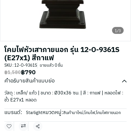
1/3
โคมไฟหัวเสาภายนอก รุ่น 12-O-9361S
(E27x1) สีกาแฟ
SKU : 12-O-9361S
ขายแล้ว 0 ชิ้น
฿790
฿1,580
คำอธิบายสินค้าแบบย่อ
วัสดุ : เหล็ก/ แก้ว | ขนาด : Ø30x36 ซม. | สี : กาแฟ | หลอดไฟ :
ขั้ว E27x1 หลอด
แบรนด์:
หมวดหมู่:
Starlight
สินค้ามาใหม่
,
โคมไฟ
,
โคมไฟภายนอก
แชร์