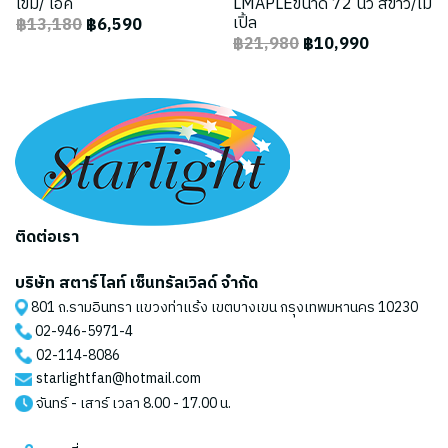
เข้ม/ โอ๊ค
LMAPLEขนาด 72 นิ้ว สีขาว/เม
เปิ้ล
฿13,180
฿6,590
฿21,980
฿10,990
ติดต่อเรา
บริษัท สตาร์ไลท์ เซ็นทรัลเวิลด์ จำกัด
801 ถ.รามอินทรา แขวงท่าแร้ง เขตบางเขน กรุงเทพมหานคร 10230
02-946-5971
-4
02-114-8086
starlightfan@hotmail.com
จันทร์ - เสาร์ เวลา 8.00 - 17.00 น.