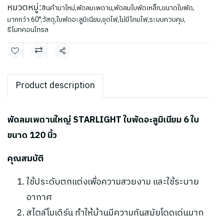
หมวดหมู่:
สินค้ามาใหม่
,
พัดลมเพดาน
,
พัดลมใบพัดเหล็ก
,
ขนาดใบพัด
,
มากกว่า 60"
,
วัสดุ
,
ใบพัดอะลูมิเนียม
,
ชุดไฟ
,
ไม่มีโคมไฟ
,
ระบบควบคุม
,
รีโมทคอนโทรล
แชร์
Product description
พัดลมเพดานใหญ่ STARLIGHT ใบพัดอะลูมิเนียม 6 ใบ
ขนาด 120 นิ้ว
คุณสมบัติ
ใช้ประดับตกแต่งเพื่อความสวยงาม และใช้ระบาย
อากาศ
สไตล์โมเดิร์น ทำให้บ้านมีความทันสมัยโดดเด่นมาก