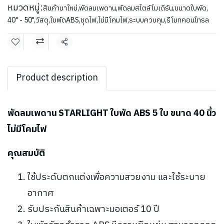
หมวดหมู่:
สินค้ามาใหม่
,
พัดลมเพดาน
,
พัดลมสไตล์โมเดิร์น
,
ขนาดใบพัด
,
40" - 50"
,
วัสดุ
,
ใบพัดABS
,
ชุดไฟ
,
ไม่มีโคมไฟ
,
ระบบควบคุม
,
รีโมทคอนโทรล
แชร์
Product description
พัดลมเพดาน STARLIGHT ใบพัด ABS 5 ใบ ขนาด 40 นิ้ว
ไม่มีโคมไฟ
คุณสมบัติ
ใช้ประดับตกแต่งเพื่อความสวยงาม และใช้ระบาย
อากาศ
รับประกันสินค้าเฉพาะมอเตอร์ 10 ปี