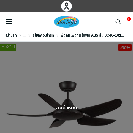
0
หน้าแรก
...
รีโมทคอนโทรล
พัดลมเพดาน ใบพัด ABS รุ่น DC40-1013-5-NWD ขนาด 40 นิ้ว สีน้ำตาลลายไม้
สินค้าใหม่
-50%
สินค้าหมด