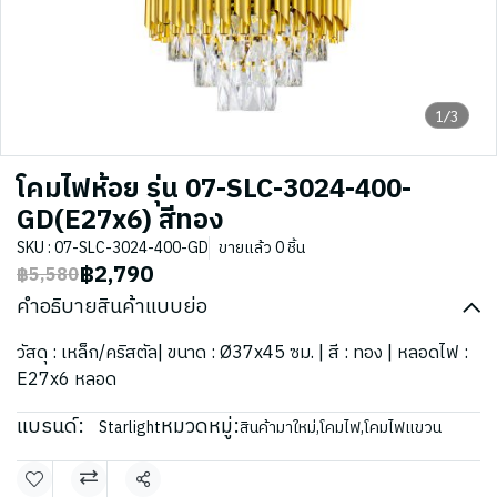
1/3
โคมไฟห้อย รุ่น 07-SLC-3024-400-
GD(E27x6) สีทอง
SKU : 07-SLC-3024-400-GD
ขายแล้ว 0 ชิ้น
฿2,790
฿5,580
คำอธิบายสินค้าแบบย่อ
วัสดุ : เหล็ก/คริสตัล| ขนาด : Ø37x45 ซม. | สี : ทอง | หลอดไฟ :
E27x6 หลอด
แบรนด์:
หมวดหมู่:
Starlight
สินค้ามาใหม่
,
โคมไฟ
,
โคมไฟแขวน
แชร์