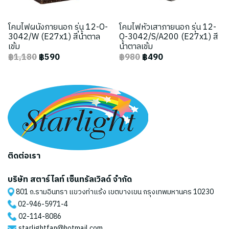
โคมไฟผนังภายนอก รุ่น 12-O-
โคมไฟหัวเสาภายนอก รุ่น 12-
3042/W (E27x1) สีน้ำตาล
O-3042/S/A200 (E27x1) สี
เข้ม
น้ำตาลเข้ม
฿1,180
฿590
฿980
฿490
ติดต่อเรา
บริษัท สตาร์ไลท์ เซ็นทรัลเวิลด์ จำกัด
801 ถ.รามอินทรา แขวงท่าแร้ง เขตบางเขน กรุงเทพมหานคร 10230
02-946-5971
-4
02-114-8086
starlightfan@hotmail.com