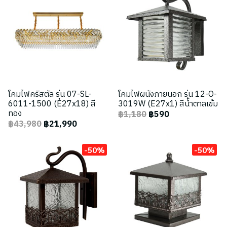
โคมไฟคริสตัล รุ่น 07-SL-
โคมไฟผนังภายนอก รุ่น 12-O-
6011-1500 (E27x18) สี
3019W (E27x1) สีน้ำตาลเข้ม
ทอง
฿1,180
฿590
฿43,980
฿21,990
-50%
-50%