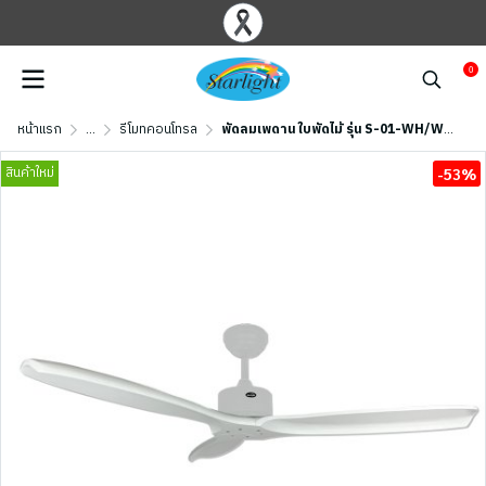
0
หน้าแรก
...
รีโมทคอนโทรล
พัดลมเพดาน ใบพัดไม้ รุ่น S-01-WH/WH ขนาด 52 นิ้ว สีขาว/ขาว
สินค้าใหม่
-53%