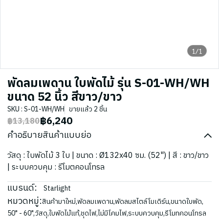
1/1
พัดลมเพดาน ใบพัดไม้ รุ่น S-01-WH/WH
ขนาด 52 นิ้ว สีขาว/ขาว
SKU : S-01-WH/WH
ขายแล้ว 2 ชิ้น
฿6,240
฿13,180
คำอธิบายสินค้าแบบย่อ
วัสดุ : ใบพัดไม้ 3 ใบ | ขนาด : Ø132x40 ซม. (52") | สี : ขาว/ขาว
| ระบบควบคุม : รีโมตคอนโทรล
แบรนด์:
Starlight
หมวดหมู่:
สินค้ามาใหม่
,
พัดลมเพดาน
,
พัดลมสไตล์โมเดิร์น
,
ขนาดใบพัด
,
50" - 60"
,
วัสดุ
,
ใบพัดไม้แท้
,
ชุดไฟ
,
ไม่มีโคมไฟ
,
ระบบควบคุม
,
รีโมทคอนโทรล