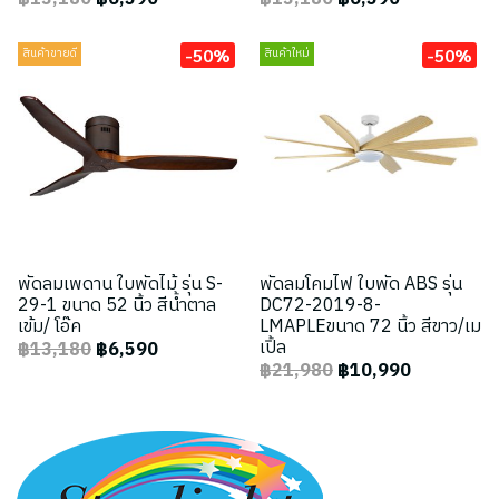
-50%
-50%
สินค้าขายดี
สินค้าใหม่
พัดลมเพดาน ใบพัดไม้ รุ่น S-
พัดลมโคมไฟ ใบพัด ABS รุ่น
29-1 ขนาด 52 นิ้ว สีน้ำตาล
DC72-2019-8-
เข้ม/ โอ๊ค
LMAPLEขนาด 72 นิ้ว สีขาว/เม
เปิ้ล
฿13,180
฿6,590
฿21,980
฿10,990