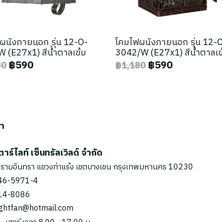
ผนังภายนอก รุ่น 12-O-
โคมไฟผนังภายนอก รุ่น 12-
 (E27x1) สีน้ำตาลเข้ม
3042/W (E27x1) สีน้ำตาลเข
฿590
฿590
80
฿1,180
รา
ตาร์ไลท์ เซ็นทรัลเวิลด์ จำกัด
รามอินทรา แขวงท่าแร้ง เขตบางเขน กรุงเทพมหานคร 10230
46-5971
-4
14-8086
ightfan@hotmail.com