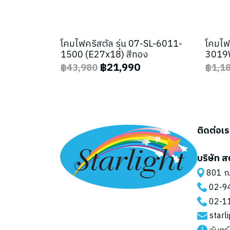
โคมไฟคริสตัล รุ่น 07-SL-6011-
โคมไฟ
1500 (E27x18) สีทอง
3019W
฿21,990
฿43,980
฿1,1
ติดต่อเ
บริษัท ส
801 ถ.
02-9
02-1
starl