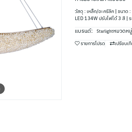
วัสดุ : เหล็ก/อะคริลิค | ขนา
LED 134W ปรับไฟได้ 3 สี | 
แบรนด์:
หมวดหมู่
Starlight
รายการโปรด
เปรียบเท
m