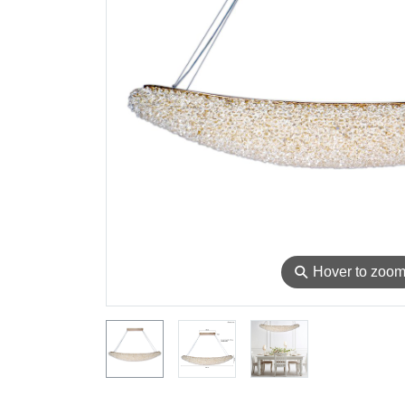
⚲
Hover to zoo