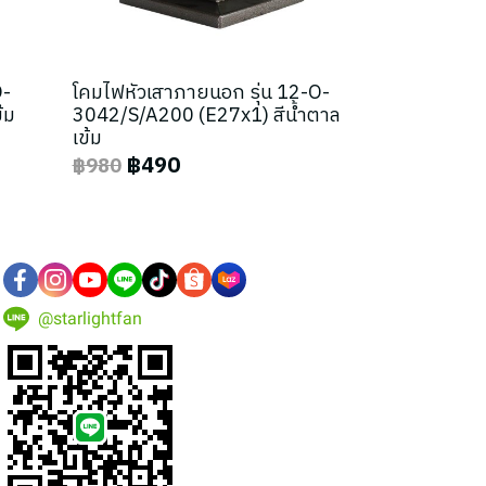
O-
โคมไฟหัวเสาภายนอก รุ่น 12-O-
้ม
3042/S/A200 (E27x1) สีน้ำตาล
เข้ม
฿490
฿980
@starlightfan