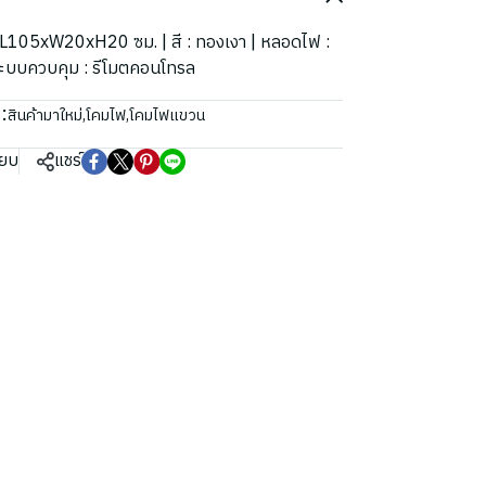
ด : L105xW20xH20 ซม. | สี : ทองเงา | หลอดไฟ :
ระบบควบคุม : รีโมตคอนโทรล
:
สินค้ามาใหม่
,
โคมไฟ
,
โคมไฟแขวน
ียบ
แชร์