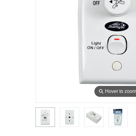
⚲
Hover to zoo