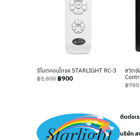
รีโมตคอนโทรล STARLIGHT RC-3
สวิตช
Contr
฿900
฿1,800
฿780
ติดต่อเ
บริษัท ส