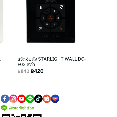
l
สวิตช์ผนัง STARLIGHT WALL DC-
F02 สีดำ
฿420
฿840
@starlightfan