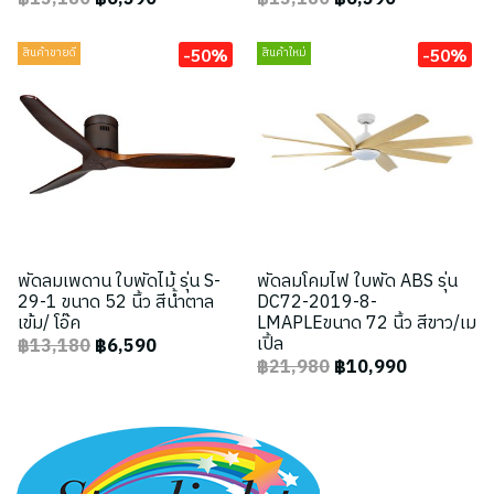
-50%
-50%
สินค้าขายดี
สินค้าใหม่
พัดลมเพดาน ใบพัดไม้ รุ่น S-
พัดลมโคมไฟ ใบพัด ABS รุ่น
29-1 ขนาด 52 นิ้ว สีน้ำตาล
DC72-2019-8-
เข้ม/ โอ๊ค
LMAPLEขนาด 72 นิ้ว สีขาว/เม
เปิ้ล
฿13,180
฿6,590
฿21,980
฿10,990