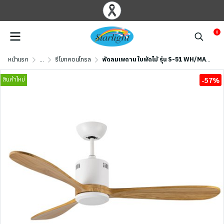
0
หน้าแรก
...
รีโมทคอนโทรล
พัดลมเพดาน ใบพัดไม้ รุ่น S-51 WH/MAPLE ขนาด 52 นิ้ว สีขาว/เมเปิ้ล
สินค้าใหม่
-57%