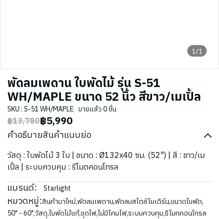
1/1
พัดลมเพดาน ใบพัดไม้ รุ่น S-51
WH/MAPLE ขนาด 52 นิ้ว สีขาว/เมเปิ้ล
SKU : S-51 WH/MAPLE
ขายแล้ว 0 ชิ้น
฿5,990
฿13,780
คำอธิบายสินค้าแบบย่อ
วัสดุ : ใบพัดไม้ 3 ใบ | ขนาด : Ø132x40 ซม. (52") | สี : ขาว/เม
เปิ้ล | ระบบควบคุม : รีโมตคอนโทรล
แบรนด์:
Starlight
หมวดหมู่:
สินค้ามาใหม่
,
พัดลมเพดาน
,
พัดลมสไตล์โมเดิร์น
,
ขนาดใบพัด
,
50" - 60"
,
วัสดุ
,
ใบพัดไม้แท้
,
ชุดไฟ
,
ไม่มีโคมไฟ
,
ระบบควบคุม
,
รีโมทคอนโทรล