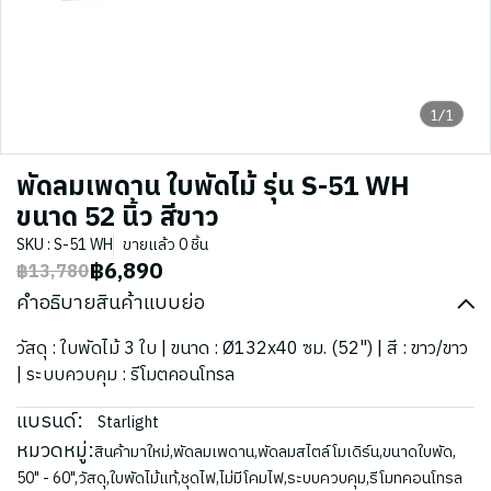
1/1
พัดลมเพดาน ใบพัดไม้ รุ่น S-51 WH
ขนาด 52 นิ้ว สีขาว
SKU : S-51 WH
ขายแล้ว 0 ชิ้น
฿6,890
฿13,780
คำอธิบายสินค้าแบบย่อ
วัสดุ : ใบพัดไม้ 3 ใบ | ขนาด : Ø132x40 ซม. (52") | สี : ขาว/ขาว
| ระบบควบคุม : รีโมตคอนโทรล
แบรนด์:
Starlight
หมวดหมู่:
สินค้ามาใหม่
,
พัดลมเพดาน
,
พัดลมสไตล์โมเดิร์น
,
ขนาดใบพัด
,
50" - 60"
,
วัสดุ
,
ใบพัดไม้แท้
,
ชุดไฟ
,
ไม่มีโคมไฟ
,
ระบบควบคุม
,
รีโมทคอนโทรล