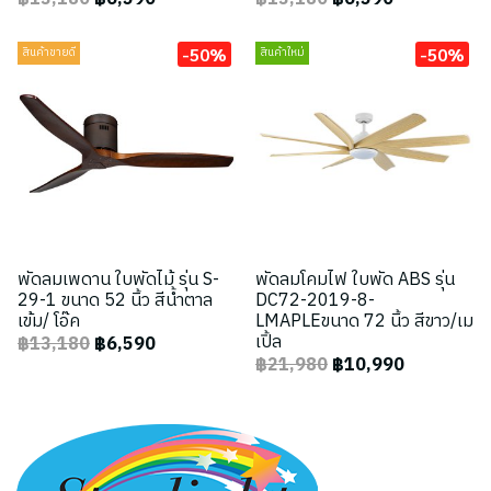
-50%
-50%
สินค้าขายดี
สินค้าใหม่
พัดลมเพดาน ใบพัดไม้ รุ่น S-
พัดลมโคมไฟ ใบพัด ABS รุ่น
29-1 ขนาด 52 นิ้ว สีน้ำตาล
DC72-2019-8-
เข้ม/ โอ๊ค
LMAPLEขนาด 72 นิ้ว สีขาว/เม
เปิ้ล
฿13,180
฿6,590
฿21,980
฿10,990