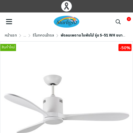
0
หน้าแรก
...
รีโมทคอนโทรล
พัดลมเพดาน ใบพัดไม้ รุ่น S-51 WH ขนาด 52 นิ้ว สีขาว
สินค้าใหม่
-50%