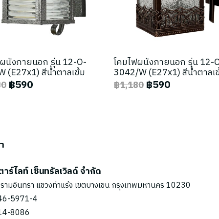
ผนังภายนอก รุ่น 12-O-
โคมไฟผนังภายนอก รุ่น 12-
 (E27x1) สีน้ำตาลเข้ม
3042/W (E27x1) สีน้ำตาลเข
฿590
฿590
80
฿1,180
รา
ตาร์ไลท์ เซ็นทรัลเวิลด์ จำกัด
รามอินทรา แขวงท่าแร้ง เขตบางเขน กรุงเทพมหานคร 10230
46-5971
-4
14-8086