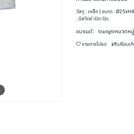
วัสดุ : เหล็ก | ขนาด : Ø25xH
: มีสวิตช์ เปิด-ปิด
แบรนด์:
หมวดหมู่
Starlight
รายการโปรด
เปรียบเท
m