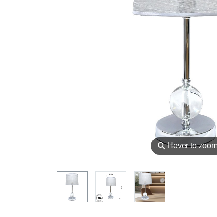
⚲
Hover to zoo