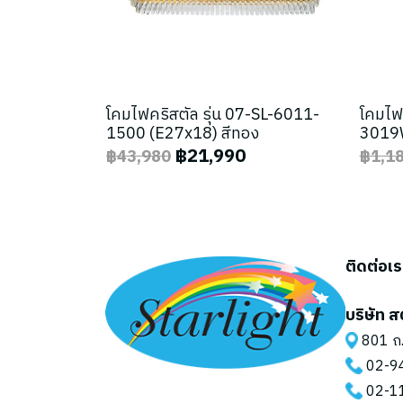
โคมไฟคริสตัล รุ่น 07-SL-6011-
โคมไฟ
1500 (E27x18) สีทอง
3019W
฿21,990
฿43,980
฿1,1
ติดต่อเ
บริษัท ส
801 ถ.
02-9
02-1