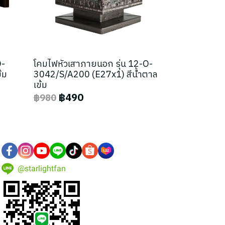
O-
โคมไฟหัวเสาภายนอก รุ่น 12-O-
้ม
3042/S/A200 (E27x1) สีน้ำตาล
เข้ม
฿490
฿980
@starlightfan