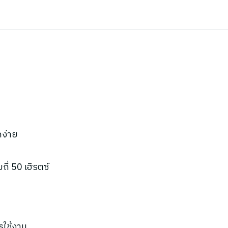
กง่าย
ี่ 50 เฮิรตซ์
รใช้งาน