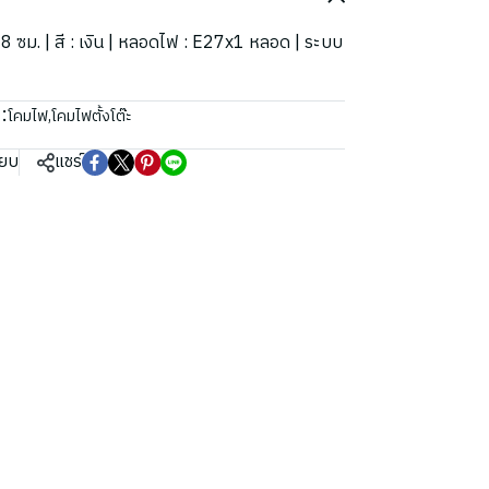
48 ซม. | สี : เงิน | หลอดไฟ : E27x1 หลอด | ระบบ
:
โคมไฟ
,
โคมไฟตั้งโต๊ะ
ียบ
แชร์