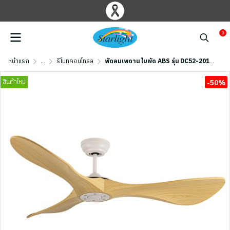
0
หน้าแรก
...
รีโมทคอนโทรล
พัดลมเพดาน ใบพัด ABS รุ่น DC52-2010-3-NMAPLE ขนาด 52 นิ้ว สีขาว/ เมเปิ้ล
สินค้าใหม่
-50%