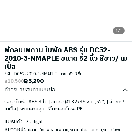
1/1
พัดลมเพดาน ใบพัด ABS รุ่น DC52-
2010-3-NMAPLE ขนาด 52 นิ้ว สีขาว/ เม
เปิ้ล
SKU : DC52-2010-3-NMAPLE
ขายแล้ว 3 ชิ้น
฿5,290
฿10,580
คำอธิบายสินค้าแบบย่อ
วัสดุ : ใบพัด ABS 3 ใบ | ขนาด : Ø132x35 ซม. (52") | สี : ขาว/
เมเปิ้ล | ระบบควบคุม : รีโมตคอนโทรล RF
แบรนด์:
Starlight
หมวดหมู่:
สินค้ามาใหม่
,
พัดลมเพดาน
,
พัดลมสไตล์โมเดิร์น
,
ขนาดใบพัด
,