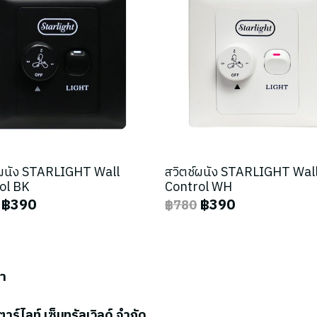
์ผนัง STARLIGHT Wall
สวิตช์ผนัง STARLIGHT Wal
ol BK
Control WH
฿390
฿390
฿780
รา
ตาร์ไลท์ เซ็นทรัลเวิลด์ จำกัด