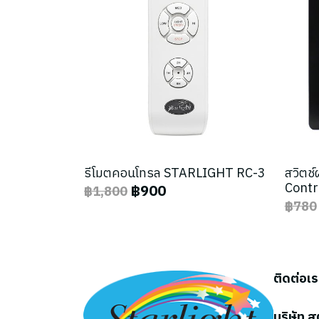
รีโมตคอนโทรล STARLIGHT RC-3
สวิตช
Contr
฿900
฿1,800
฿780
ติดต่อเ
บริษัท ส