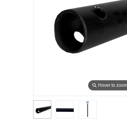
⚲
Hover to zoo