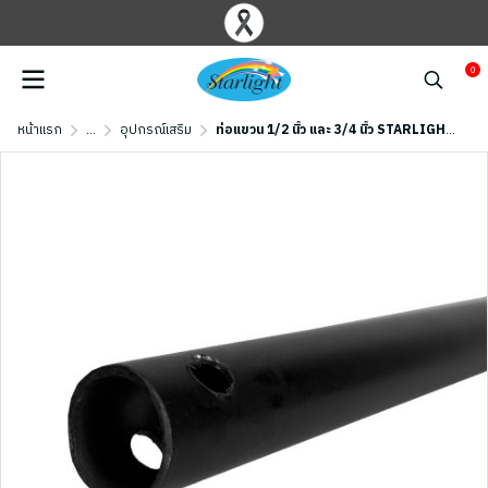
0
หน้าแรก
...
อุปกรณ์เสริม
ท่อแขวน 1/2 นิ้ว และ 3/4 นิ้ว STARLIGHT รุ่น DOWNROD-BK สีดำ