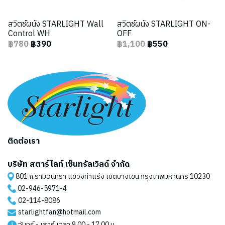
สวิตช์ผนัง STARLIGHT Wall
สวิตช์ผนัง STARLIGHT ON-
Control WH
OFF
฿780
฿390
฿1,100
฿550
ติดต่อเรา
บริษัท สตาร์ไลท์ เซ็นทรัลเวิลด์ จำกัด
801 ถ.รามอินทรา แขวงท่าแร้ง เขตบางเขน กรุงเทพมหานคร 10230
02-946-5971
-4
02-114-8086
starlightfan@hotmail.com
จันทร์ - เสาร์ เวลา 8.00 - 17.00 น.