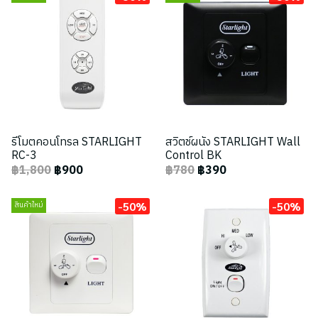
รีโมตคอนโทรล STARLIGHT
สวิตช์ผนัง STARLIGHT Wall
RC-3
Control BK
฿1,800
฿900
฿780
฿390
-50%
-50%
สินค้าใหม่