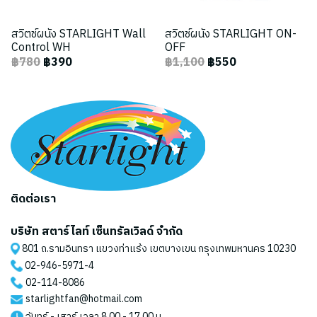
สวิตช์ผนัง STARLIGHT Wall
สวิตช์ผนัง STARLIGHT ON-
Control WH
OFF
฿780
฿390
฿1,100
฿550
ติดต่อเรา
บริษัท สตาร์ไลท์ เซ็นทรัลเวิลด์ จำกัด
801 ถ.รามอินทรา แขวงท่าแร้ง เขตบางเขน กรุงเทพมหานคร 10230
02-946-5971
-4
02-114-8086
starlightfan@hotmail.com
จันทร์ - เสาร์ เวลา 8.00 - 17.00 น.