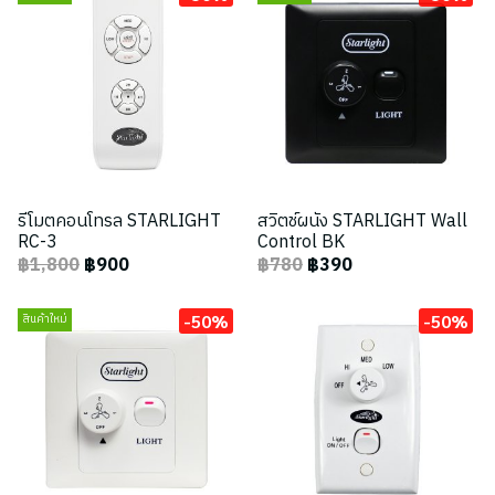
รีโมตคอนโทรล STARLIGHT
สวิตช์ผนัง STARLIGHT Wall
RC-3
Control BK
฿1,800
฿900
฿780
฿390
-50%
-50%
สินค้าใหม่