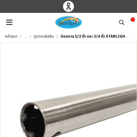
0
หน้าแรก
...
อุปกรณ์เสริม
ท่อแขวน 1/2 นิ้ว และ 3/4 นิ้ว STARLIGHT รุ่น DOWNROD-ST สีเงิน